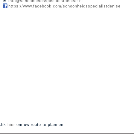
E
info@schoonheidsspecialistdenise.nl
https://www.facebook.com/schoonheidsspecialistdenise
Klik
hier
om uw route te plannen.