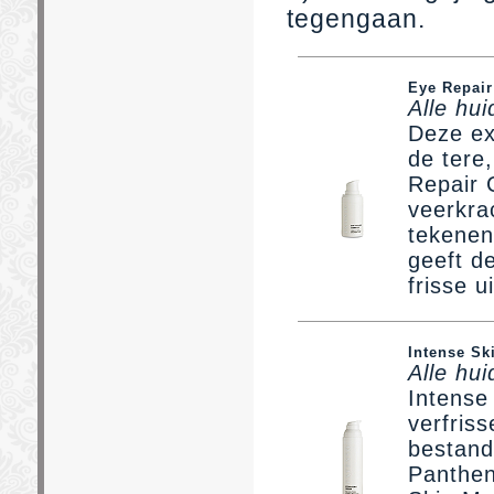
tegengaan.
Eye Repai
Alle hu
Deze ex
de tere
Repair 
veerkra
tekenen
geeft d
frisse ui
Intense Sk
Alle hu
Intense 
verfris
bestand
Panthen