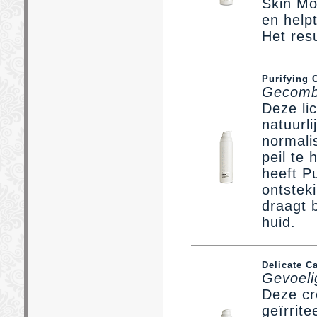
Skin Moi
en help
Het resu
Purifying 
Gecombi
Deze li
natuurli
normali
peil te
heeft P
ontstek
draagt 
huid.
Delicate C
Gevoelig
Deze cr
geïrrit