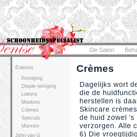
De Salon
Beh
Crèmes
Extenso
Reiniging
Dagelijks wort d
Diepte reiniging
die de huidfunct
Lotions
herstellen is da
Maskers
Skincare crèmes
Crèmes
de huid zowel '
Specials
verzorgen. Alle 
Mannen
6) Die vroegtijd
John van G