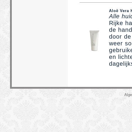
Aloë Vera
Alle hu
Rijke h
de hand
door de
weer so
gebruik
en lich
dagelij
Alg