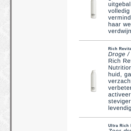
uitgebal
volledig
vermind
haar we
verdwij
Rich Revit
Droge / 
Rich Re
Nutriti
huid, g
verzacht
verbete
activeer
stevige
levendig
Ultra Rich 