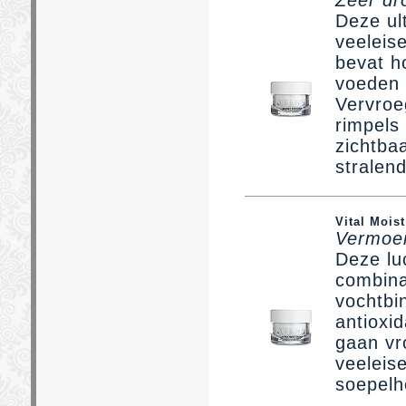
Zeer dr
Deze ul
veeleise
bevat h
voeden 
Vervroe
rimpels
zichtba
stralend
Vital Mois
Vermoei
Deze luc
combina
vochtbi
antioxid
gaan vr
veeleis
soepelhe